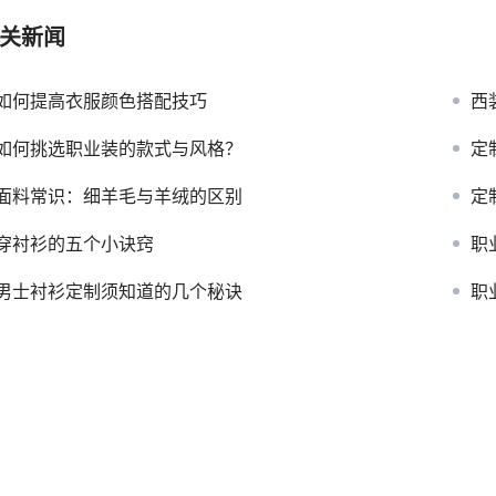
关新闻
如何提高衣服颜色搭配技巧
西
如何挑选职业装的款式与风格？
定
面料常识：细羊毛与羊绒的区别
定
穿衬衫的五个小诀窍
职
男士衬衫定制须知道的几个秘诀
职