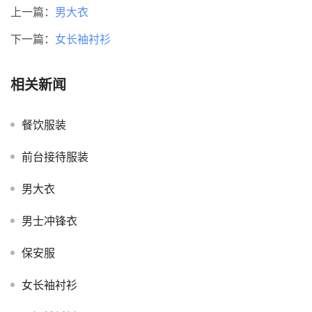
上一篇：
男大衣
下一篇：
女长袖衬衫
相关新闻
餐饮服装
前台接待服装
男大衣
男士冲锋衣
保安服
女长袖衬衫