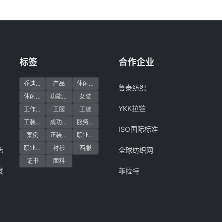
标签
合作企业
乔迪亚
产品
休闲产品
鲁泰纺织
休闲装定制
功能产品
女装
YKK拉链
工作服
工服
工装
工装定制
成功案例
服务案例
ISO国际标准
案例
正装产品
职业装
职业装定制
衬衫
西服
店
全球纺织网
证书
面料
发
菲拉特